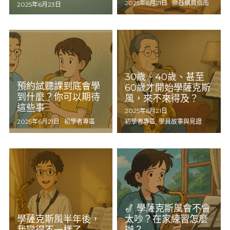
2025年6月21日
·
樂器購買指南
2025年6月23日
簧片
樂器
吊帶
30歲、40歲、甚至
預約試聽課到底會學
60歲才開始學薩克斯
到什麼？你可以期待
風，來不來得及？
這些事
2025年6月21日
·
2025年6月21日
·
初學者專區
初學者專區,
學員故事與見證
🎷 學薩克斯風會不會
學薩克斯風半年後，
太吵？在家練習怎麼