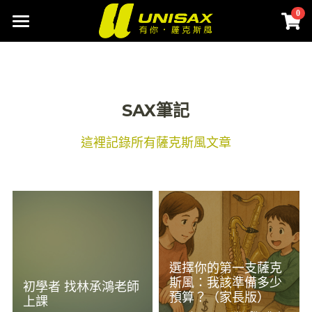
0
×
商品分類
首頁
聯絡我們
SAX筆記
網路商城
這裡記錄所有薩克斯風文章
SAX配件選物
所有商品分類
樂器清潔保養
SAX筆記
改善音色
登錄
樂器背帶
搜索
選擇你的第一支薩克
吹嘴貼片
斯風：我該準備多少
初學者 找林承鴻老師
Buy Now
預算？（家長版）
上課
束圈