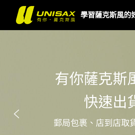
學習薩克斯風的
有你薩克斯
快速出
郵局包裹、店到店取