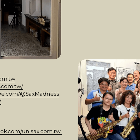
com.tw
tw/​​​​​​​
ube.com/@SaxMadness
/
ook.com/unisax.com.tw