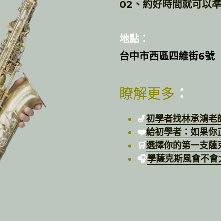
02、約好時間就可以
地點：
台中市西區四維街6號
瞭解更多
：
🎷
初學者找林承鴻老
❤️
給初學者：如果你
🛒
選擇你的第一支薩
🎧
學薩克斯風會不會