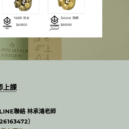
師上課
LINE聯絡 林承鴻老師
6163472）