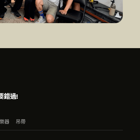
錯過!
樂器
吊帶