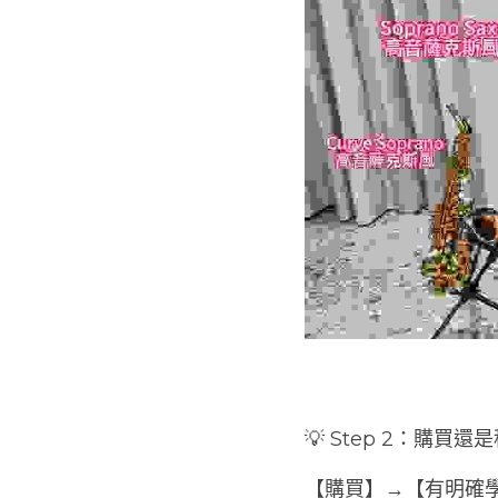
💡 Step 2：購買
【購買】→【有明確