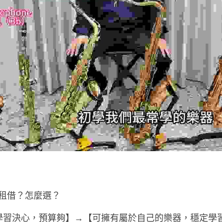
還是租借？怎麼選？
學習決心，預算夠】→【可擁有屬於自己的樂器，穩定學