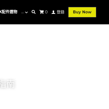
AX配件選物
…
Buy Now
0
登錄
指南