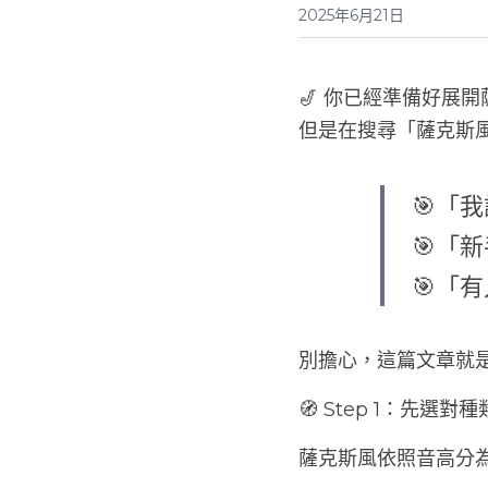
2025年6月21日
🎷 你已經準備好展
但是在搜尋「薩克斯
🎯「
🎯「
🎯「
別擔心，這篇文章就
🧭 Step 1：先選
薩克斯風依照音高分