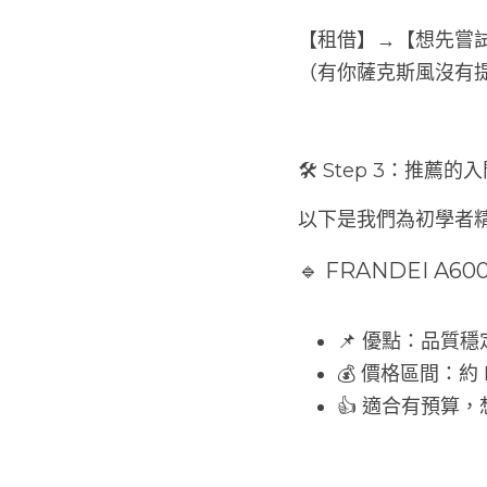
【租借】→【想先嘗
（有你薩克斯風沒有
🛠 Step 3：推
以下是我們為初學者
🔹 FRANDEI A
📌 優點：品質
💰 價格區間：約 N
👍 適合有預算