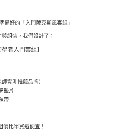
們為你準備好的「入門薩克斯風套組」
件與組裝，我們設計了：
初學者入門套組】
老師實測推薦品牌）
吹嘴墊片
 頸帶
套組價比單買還便宜！