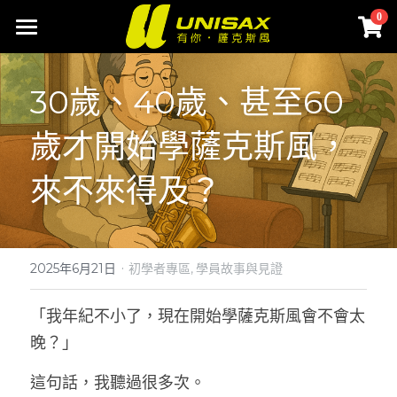
×
0
商品分類
首頁
30歲、40歲、甚至60
聯絡我們
歲才開始學薩克斯風，
網路商城
來不來得及？
SAX配件選物
所有商品分類
樂器清潔保養
SAX筆記
改善音色
·
登錄
2025年6月21日
初學者專區,
學員故事與見證
樂器背帶
搜索
「我年紀不小了，現在開始學薩克斯風會不會太
晚？」
吹嘴貼片
Buy Now
這句話，我聽過很多次。
束圈