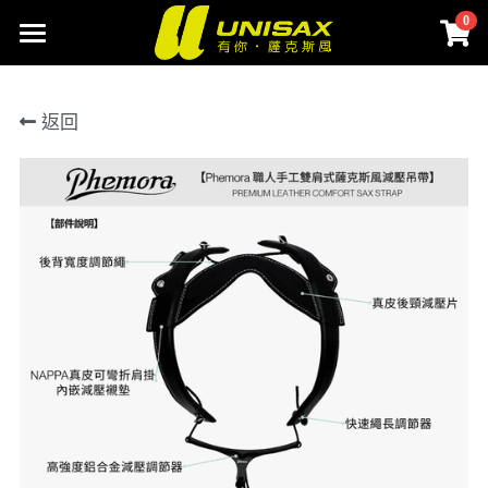
0
×
商品分類
首頁
返回
聯絡我們
網路商城
SAX配件選物
所有商品分類
樂器清潔保養
SAX筆記
改善音色
登錄
樂器背帶
搜索
吹嘴貼片
Buy Now
束圈