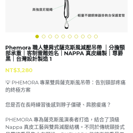
簧片
樂器
吊帶
Phemora 職人雙肩式薩克斯風減壓吊帶 ｜分擔頸
部承重｜客制雷雕姓名｜NAPPA 真皮縫製｜尊爵
黑｜台灣設計製造 1
NT$3,280
💡 PHEMORA 專業雙肩薩克斯風吊帶：告別頸部疼痛
的終極方案
您是否在長時練習後感到脖子僵硬、肩膀痠痛？
PHEMORA 專為薩克斯風演奏者打造，結合了頂級
Nappa 真皮工藝與雙肩減壓結構。不同於傳統頸掛式