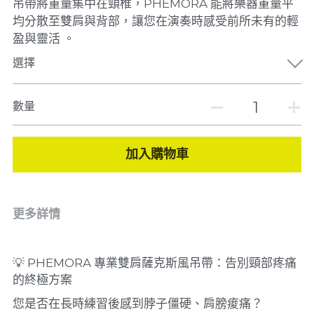
吊帶將重量集中在頸椎，PHEMORA 能將樂器重量平
均分散至雙肩與背部，讓您在演奏時感受前所未有的輕
盈與靈活 。
選擇
數量
加入購物車
更多詳情
💡 PHEMORA 專業雙肩薩克斯風吊帶：告別頸部疼痛
的終極方案
您是否在長時練習後感到脖子僵硬、肩膀痠痛？