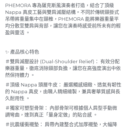
PHEMORA 專為薩克斯風演奏者打造，結合了頂級 
Nappa 真皮工藝與雙肩減壓結構。不同於傳統頸掛式
吊帶將重量集中在頸椎，PHEMORA 能將樂器重量平
均分散至雙肩與背部，讓您在演奏時感受前所未有的輕
盈與靈活 。
✨ 產品核心特色
＃雙肩減壓設計 (Dual-Shoulder Relief)： 有效分配
樂器重量，徹底消除頸部負擔，讓您在高強度演出中依
然保持體力 。
＃頂級 Nappa 頭層牛皮： 嚴選觸感細緻、透氣有韌性
的 Nappa 真皮，由職人精細縫製，兼具奢華質感與長
久耐用性 。
＃獨家可塑型骨架： 內部骨架可根據個人肩型手動微
調彎曲，達到真正「量身定做」的貼合感 。
＃抗震緩衝襯墊： 肩帶內建整合式加厚襯墊，大幅降