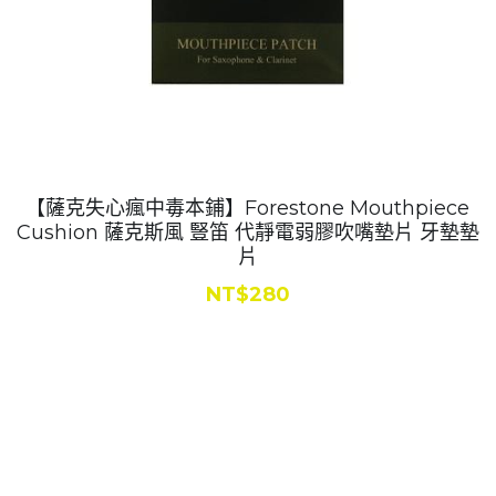
簧片
樂器
吊帶
【薩克失心瘋中毒本鋪】Forestone Mouthpiece
Cushion 薩克斯風 豎笛 代靜電弱膠吹嘴墊片 牙墊墊
片
NT$280