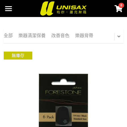
0
×
商品分類
首頁
聯絡我們
全部
樂器清潔保養
改善音色
樂器背帶
網路商城
無庫存
SAX配件選物
所有商品分類
樂器清潔保養
SAX筆記
改善音色
登錄
樂器背帶
搜索
吹嘴貼片
Buy Now
束圈